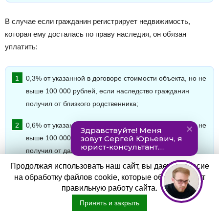
В случае если гражданин регистрирует недвижимость,
которая ему досталась по праву наследия, он обязан
уплатить:
0,3% от указанной в договоре стоимости объекта, но не
выше 100 000 рублей, если наследство гражданин
получил от близкого родственника;
0,6% от указанной в договоре стоимости объекта, но не
выше 100 000 рублей, если наследство гражданин
получил от дальнего родственника;
Продолжая использовать наш сайт, вы даете согласие
на обработку файлов cookie, которые обеспечивают
Процедура оплаты
правильную работу сайта.
Принять и закрыть
Государственная пошлина при проведении процедуры
регистрации в Росреестре может быть оплачена разными