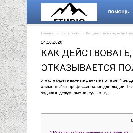
alps-
ПОМОЩЬ
Главная
Заявления
Как действовать, если бы
studio.ru
14.10.2020
КАК ДЕЙСТВОВАТЬ,
ОТКАЗЫВАЕТСЯ ПО
У нас найдете важные данные по теме: "Как д
алименты" от профессионалов для людей. Есл
задавать дежурному консультанту.
1
Можно ли забрать заявление на алименты?