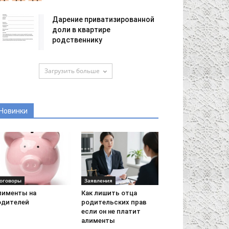
Дарение приватизированной
доли в квартире
родственнику
Загрузить больше
Новинки
оговоры
Заявления
лименты на
Как лишить отца
одителей
родительских прав
если он не платит
алименты