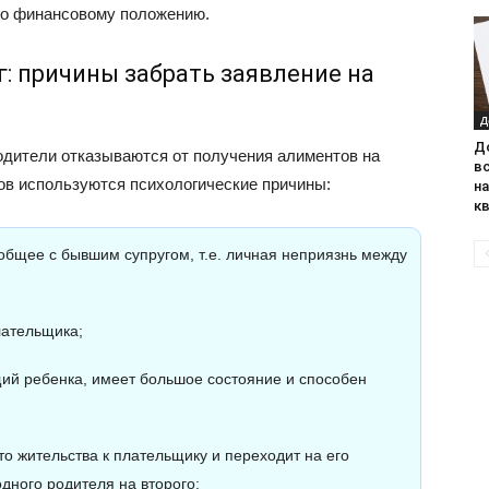
его финансовому положению.
: причины забрать заявление на
Д
Д
родители отказываются от получения алиментов на
в
тов используются психологические причины:
н
к
общее с бывшим супругом, т.е. личная неприязнь между
ательщика;
ий ребенка, имеет большое состояние и способен
о жительства к плательщику и переходит на его
дного родителя на второго;