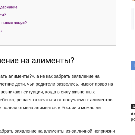
одержание
уги?
а вышла замуж?
ты
ление на алименты?
ать алименты?», а не как забрать заявление на
етние дети, чьи родители развелись, имеют право на
возникают ситуации, когда в силу жизненных
ебенка, решает отказаться от получаемых алиментов.
Д
и полная отмена алиментов в России и можно ли
А
р
абрать заявление на алименты из-за личной неприязни