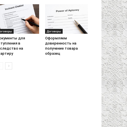
оговоры
Договоры
окументы для
Оформляем
ступления в
доверенность на
аследство на
получение товара
вартиру
образец