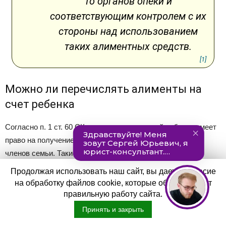
то органов опеки и
соответствующим контролем с их
стороны над использованием
таких алиментных средств.
[1]
Можно ли перечислять алименты на
счет ребенка
Согласно п. 1 ст. 60 СК, несовершеннолетний ребенок имеет
право на получение содержания от родителей и других
членов семьи. Такие средства, причитающееся
несовершеннолетнему, в том числе и в качестве алиментов,
Продолжая использовать наш сайт, вы даете согласие
поступают в
полное распоряжение одного из его
на обработку файлов cookie, которые обеспечивают
родителей
, который в свою очередь может использовать их
правильную работу сайта.
только на содержание, образование и воспитание ребенка. В
Принять и закрыть
случаях, когда средства используются родителем по какому-