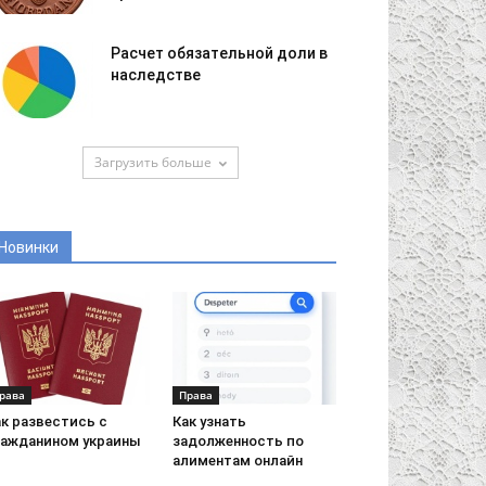
Расчет обязательной доли в
наследстве
Загрузить больше
Новинки
рава
Права
ак развестись с
Как узнать
ражданином украины
задолженность по
алиментам онлайн