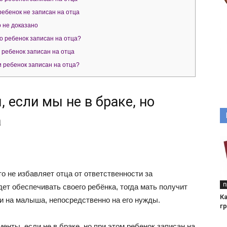
ребенок не записан на отца
 не доказано
но ребенок записан на отца?
 ребенок записан на отца
и ребенок записан на отца?
 если мы не в браке, но
а
о не избавляет отца от ответственности за
П
ет обеспечивать своего ребёнка, тогда мать получит
К
и на малыша, непосредственно на его нужды.
г
нты, если не в браке, но при этом ребенок записан на