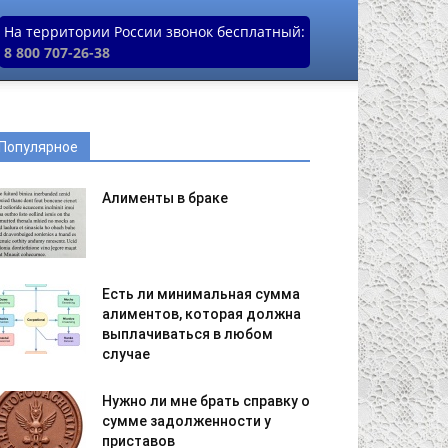
На территории России звонок бесплатный:
8 800 707-26-38
Популярное
Алименты в браке
Есть ли минимальная сумма
алиментов, которая должна
выплачиваться в любом
случае
Нужно ли мне брать справку о
сумме задолженности у
приставов