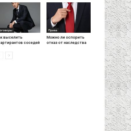
оговоры
Права
ак выселить
Можно ли оспорить
вартирантов соседей
отказ от наследства