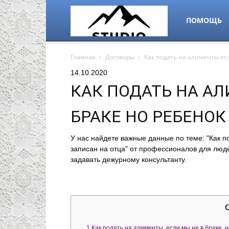
alps-
ПОМОЩЬ
Главная
Договоры
Как подать на алименты есл
studio.ru
14.10.2020
КАК ПОДАТЬ НА А
БРАКЕ НО РЕБЕНОК
У нас найдете важные данные по теме: "Как п
записан на отца" от профессионалов для люде
задавать дежурному консультанту.
1
Как подать на алименты, если мы не в браке, 