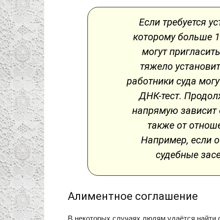
Если требуется ус
которому больше 1
могут пригласить
тяжело установит
работники суда могу
ДНК-тест. Продол
напрямую зависит 
также от отнош
Например, если о
судебные засе
Алиментное соглашение
В некоторых случаях людям удаётся найти о