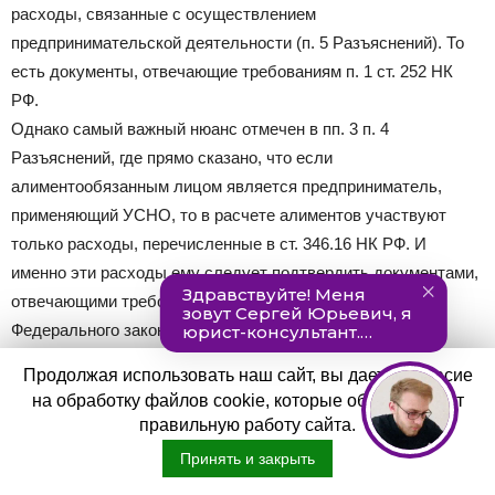
расходы, связанные с осуществлением
предпринимательской деятельности (п. 5 Разъяснений). То
есть документы, отвечающие требованиям п. 1 ст. 252 НК
РФ.
Однако самый важный нюанс отмечен в пп. 3 п. 4
Разъяснений, где прямо сказано, что если
алиментообязанным лицом является предприниматель,
применяющий УСНО, то в расчете алиментов участвуют
только расходы, перечисленные в ст. 346.16 НК РФ. И
именно эти расходы ему следует подтвердить документами,
отвечающими требованиям п. 1 ст. 252 НК РФ и
Федерального закона N 402-ФЗ.
Продолжая использовать наш сайт, вы даете согласие
Как не ошибиться при расчете и
на обработку файлов cookie, которые обеспечивают
правильную работу сайта.
удержании алиментов
Принять и закрыть