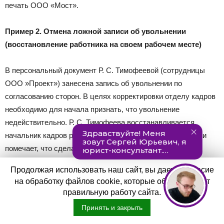
печать ООО «Мост».
Пример 2. Отмена ложной записи об увольнении
(восстановление работника на своем рабочем месте)
В персональный документ Р. С. Тимофеевой (сотрудницы
ООО »Проект») занесена запись об увольнении по
согласованию сторон. В целях корректировки отделу кадров
необходимо для начала признать, что увольнение
недействительно. Р. С. Тимофеева восстанавливается,
начальник кадров рядом с формулировкой об увольнении
помечает, что сделанная запись не является
действительной.
Продолжая использовать наш сайт, вы даете согласие
на обработку файлов cookie, которые обеспечивают
Ответы на часто задаваемые вопросы
правильную работу сайта.
Принять и закрыть
Вопрос №1:
Кадровым работником неверно записана дата