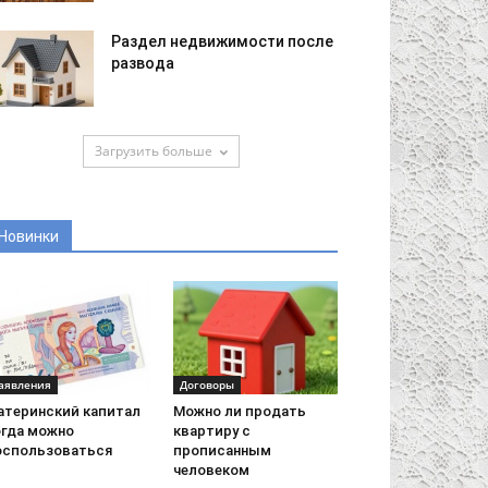
Раздел недвижимости после
развода
Загрузить больше
Новинки
аявления
Договоры
атеринский капитал
Можно ли продать
огда можно
квартиру с
оспользоваться
прописанным
человеком