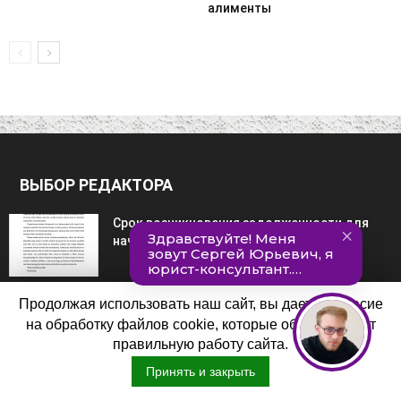
алименты
ВЫБОР РЕДАКТОРА
Срок возникновения задолженности для
начисления неустойки по алиментам
Продолжая использовать наш сайт, вы даете согласие
Отказ от совместно нажитого имущества
на обработку файлов cookie, которые обеспечивают
при разводе
правильную работу сайта.
Принять и закрыть
Бесплатная парковка для многодетных