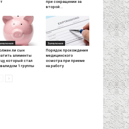
ет
при сокращении за
второй...
аявления
Заявления
олжен ли сын
Порядок прохождения
латить алименты
медицинского
тцу, который стал
осмотра при приеме
нвалидом 1 группы
на работу