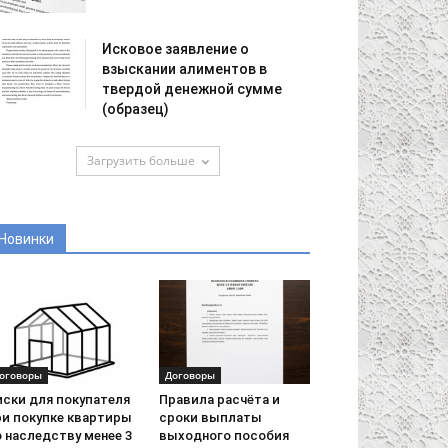
Исковое заявление о
взыскании алиментов в
твердой денежной сумме
(образец)
Загрузить больше
Новинки
оговоры
Договоры
иски для покупателя
Правила расчёта и
ри покупке квартиры
сроки выплаты
 наследству менее 3
выходного пособия