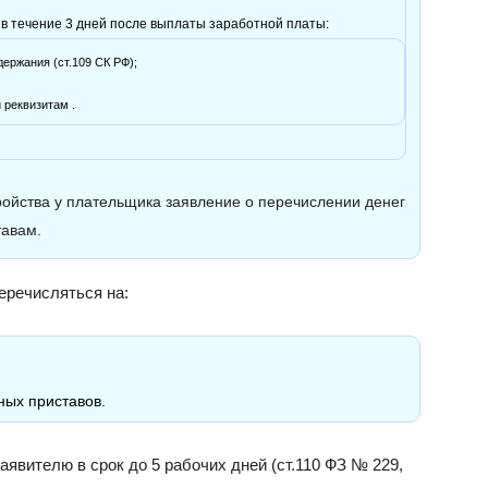
в течение 3 дней после выплаты заработной платы:
ержания (ст.109 СК РФ);
 реквизитам .
ройства у плательщика заявление о перечислении денег
тавам.
еречисляться на:
ных приставов.
явителю в срок до 5 рабочих дней (ст.110 ФЗ № 229,