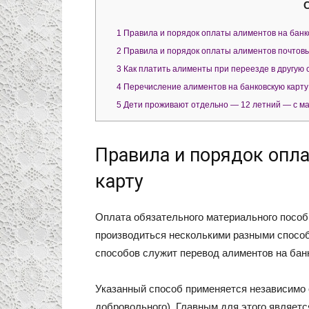
1
Правила и порядок оплаты алиментов на банк
2
Правила и порядок оплаты алиментов почтов
3
Как платить алименты при переезде в другую 
4
Перечисление алиментов на банковскую карту
5
Дети проживают отдельно — 12 летний — с м
Правила и порядок опл
карту
Оплата обязательного материального пособ
производиться несколькими разными способ
способов служит перевод алиментов на бан
Указанный способ применяется независимо 
добровольного). Главным для этого являетс