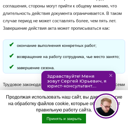
соглашения, стороны могут прийти к общему мнению, что
длительность действия документа ограничивается. В таком
случае период не может составлять более, чем пять лет.
Завершение действия акта может прописываться как:
окончание выполнения конкретных работ;
возвращение на работу сотрудника, чье место занято;
завершение сезона.
Трудовое законодательство указывает на то, что не со всеми
работниками получится заключить такое соглашение.
Продолжая использовать наш сайт, вы даете согласие
Перечень ситуаций, когда использование такой формы акта
на обработку файлов cookie, которые обеспечивают
допустимо, отражено в статье 59 ТК РФ. Также
правильную работу сайта.
предусматривается, что срочный договор может переходить
Принять и закрыть
в разряд бессрочных, если: