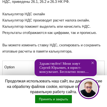
НДС, приведены 26.1, 26.2 и 26.3 НК РФ.
Калькулятор НДС онлайн
Калькулятор НДС производит расчет налога онлайн.
Калькулятор поможет выделить или начислить НДС.
Результаты отображаются как цифрами, так и прописью.
Вы можете изменить ставку НДС, скопировать и сохранить
итоговые расчеты в памяти калькулятора.
Инструкции по работе с
Калькулятором НДС
Продолжая использовать наш сайт, вы даете согласие
на обработку файлов cookie, которые обеспечивают
Рекомендуем сначала выбрать «Тип
правильную работу сайта.
расчета» (Выделить или Начислить
Принять и закрыть
НДС) так как калькулятор все
расчеты показывает сразу, по мере