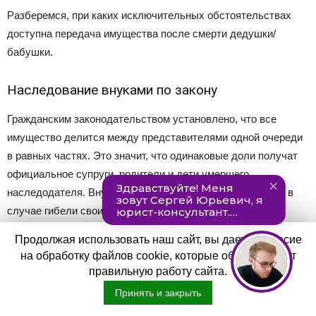
Разберемся, при каких исключительных обстоятельствах
доступна передача имущества после смерти дедушки/
бабушки.
Наследование внуками по закону
Гражданским законодательством установлено, что все
имущество делится между представителями одной очереди
в равных частях. Это значит, что одинаковые доли получат
официальное супруги, родители и дети умершего
наследодателя. Внуки претендуют на имущество только в
случае гибели своих родителей.
Продолжая использовать наш сайт, вы даете согласие
Дети получат долю имущества, которую оформил бы на себя
на обработку файлов cookie, которые обеспечивают
умерший родитель.
правильную работу сайта.
Принять и закрыть
Пример наследования имущества внуком по закону: